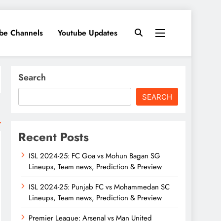
ube Channels
Youtube Updates
Search
SEARCH
Recent Posts
ISL 2024-25: FC Goa vs Mohun Bagan SG
Lineups, Team news, Prediction & Preview
ISL 2024-25: Punjab FC vs Mohammedan SC
Lineups, Team news, Prediction & Preview
Premier League: Arsenal vs Man United