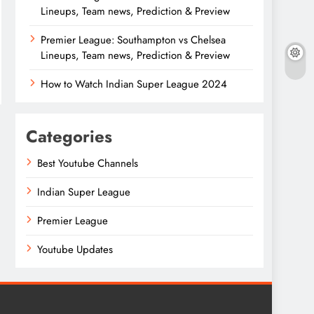
Lineups, Team news, Prediction & Preview
Premier League: Southampton vs Chelsea
Lineups, Team news, Prediction & Preview
How to Watch Indian Super League 2024
Categories
Best Youtube Channels
Indian Super League
Premier League
Youtube Updates