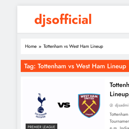
Skip
djsofficial
to
content
Youtube updates
Home
Tottenham vs West Ham Lineup
Tag:
Tottenham vs West Ham Lineup
Totten
Lineup,
djsadm
Tottenham
Tournamen
PREMIER LEAGUE
p.m. Indi