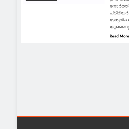
നോർത്ത് 
പ്രീമിയർ
ടോട്ടൻഹാ
യുണൈറ്
Read Mor