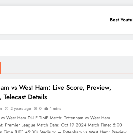
Best Yout
ham vs West Ham: Live Score, Preview,
 Telecast Details
in
2 years ago
0
1 mins
 vs West Ham DULE TIME Match: Tottenham vs West Ham
t: Premier League Match Date: Oct 19 2024 Match Time: 5:00
an Time (UTC +5:30) Stadium: – Tottenham vs West Ham: Preview