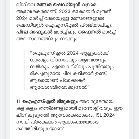
ലീഗിലെ
മത്സര ഷെഡ്യൂൾ
വളരെ
ആവേശകരമാണ്. 2023 ഒക്ടോബർ മുതൽ
2024 മാർച്ച് വരെയുള്ള മത്സരങ്ങളുടെ
ഷെഡ്യൂൾ ഐഎസ്എൽ പ്രഖ്യാപിച്ചു.
പ്ലേ ഓഫുകൾ
മാർച്ചിലും
ഫൈനൽ
മാർച്ച്
അവസാനത്തിലും നടക്കും.
“ഐഎസ്എൽ 2024 ആളുകൾക്ക്
ധാരാളം വിനോദവും ആവേശവും
നൽകും. എല്ലാ ടീമിലും പുതിയതും
മികച്ചതുമായ ചില കളിക്കാർ ഉണ്ട്,
ആരെയാണ് പ്രേക്ഷകർ
ആവേശഭരിതരാക്കുന്നത്.”
11
ഐഎസ്എൽ ടീമുകളും
അവരുടേതായ
കളികളും തന്ത്രങ്ങളുമായി മുന്നോട്ട് വരും. ഈ
ലീഗ് കൂടുതൽ ആവേശകരമാകും. ISL 2024
നായി പ്രേക്ഷകർ ആകാംക്ഷയോടെ
കാത്തിരിക്കുകയാണ്.