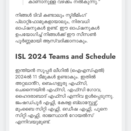
കാണാനുള്ള വഴക്കം നൽകുന്നു.”
നിങ്ങൾ ടിവി കണ്ടാലും സ്ട്രീമിംഗ്
പ്ലാറ്റ്ഫോമുകളായാലും, നിരവധി
ഓപ്ഷനുകൾ ഉണ്ട്. ഈ ഓപ്ഷനുകൾ
ഉപയോഗിച്ച് നിങ്ങൾക്ക് ഈ സീസൺ
പൂർണ്ണമായി ആസ്വദിക്കാനാകും.
ISL 2024 Teams and Schedule
ഇന്ത്യൻ സൂപ്പർ ലീഗിൽ (ഐഎസ്എൽ)
2024ൽ 11 ടീമുകൾ ഉണ്ടാകും. ഇതിൽ
അറ്റലാൻ്റ, ബെംഗളൂരു എഫ്‌സി,
ചെന്നൈയിൻ എഫ്‌സി, എഫ്‌സി ഗോവ,
ഹൈദരാബാദ് എഫ്‌സി എന്നിവ ഉൾപ്പെടുന്നു.
ജംഷഡ്പൂർ എഫ്സി, കേരള ബ്ലാസ്റ്റേഴ്സ്,
മുംബൈ സിറ്റി എഫ്സി, ഒഡീഷ എഫ്സി, പൂനെ
സിറ്റി എഫ്സി, രാജസ്ഥാൻ റോയൽസ്
എന്നിവയുമുണ്ട്.