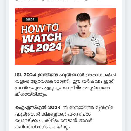
ISL 2024
ഇന്ത്യൻ ഫുട്ബോൾ
ആരാധകർക്ക്
വളരെ ആവേശകരമാണ് . ഈ വർഷവും ഇത്
ഇന്ത്യയുടെ ഏറ്റവും ജനപ്രിയ ഫുട്ബോൾ
ലീഗായിരിക്കും.
ഐഎസ്എൽ 2024
ൽ രാജ്യത്തെ മുൻനിര
ഫുട്ബോൾ ക്ലബ്ബുകൾ പരസ്പരം
പോരടിക്കും . കിരീടം നേടാൻ അവർ
കഠിനാധ്വാനം ചെയ്യും.