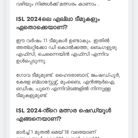
വഴിയും നിങ്ങൾക്ക് മത്സരം കാണാം .
ISL 2024ലെ എല്ലാ ടീമുകളും
ഏതൊക്കെയാണ്?
ഈ വർഷം 11 ടീമുകൾ ഉണ്ടാകും. ഇതിൽ
അത്‌ലറ്റിക്കോ ഡി കൊൽക്കത്ത, ബെംഗളൂരു
എഫ്‌സി, ചെന്നൈയിൻ എഫ്‌സി എന്നിവ
ഉൾപ്പെടുന്നു.
ഗോവ ടീമുമുണ്ട്. ഹൈദരാബാദ്, ജംഷഡ്പൂർ,
കേരള ബ്ലാസ്റ്റേഴ്സ്, മുംബൈ, എൻആർഐ,
ഒഡീഷ, പൂനെ എന്നിവിടങ്ങളിൽ നിന്നുള്ള
ടീമുകളുമുണ്ട്.
ISL 2024-ൻ്റെ മത്സര ഷെഡ്യൂൾ
എങ്ങനെയാണ്?
മാർച്ച് 1 മുതൽ മെയ് 18 വരെയാണ്