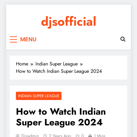
Skip
to
djsofficial
content
Youtube updates
MENU
Home
Indian Super League
How to Watch Indian Super League 2024
INDIAN SUPER LEAGUE
How to Watch Indian
Super League 2024
Djsadmin
2 Years Ago
0
1 Mins