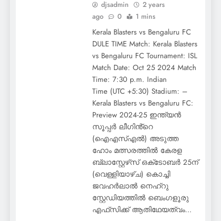
djsadmin
2 years
ago
0
1 mins
Kerala Blasters vs Bengaluru FC
DULE TIME Match: Kerala Blasters
vs Bengaluru FC Tournament: ISL
Match Date: Oct 25 2024 Match
Time: 7:30 p.m. Indian
Time (UTC +5:30) Stadium: –
Kerala Blasters vs Bengaluru FC:
Preview 2024-25 ഇന്ത്യൻ
സൂപ്പർ ലീഗിൻ്റെ
(ഐഎസ്എൽ) അടുത്ത
ഹോം മത്സരത്തിൽ കേരള
ബ്ലാസ്റ്റേഴ്‌സ് ഒക്‌ടോബർ 25ന്
(വെള്ളിയാഴ്ച) കൊച്ചി
ജവഹർലാൽ നെഹ്‌റു
സ്റ്റേഡിയത്തിൽ ബെംഗളൂരു
എഫ്‌സിക്ക് ആതിഥേയത്വം…