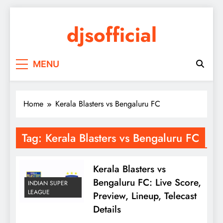
Skip
to
djsofficial
content
Youtube updates
MENU
Home
Kerala Blasters vs Bengaluru FC
Tag:
Kerala Blasters vs Bengaluru FC
Kerala Blasters vs
Bengaluru FC: Live Score,
INDIAN SUPER
LEAGUE
Preview, Lineup, Telecast
Details